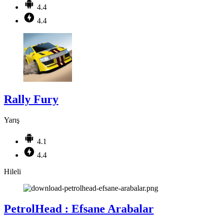
4.4
4.4
Rally Fury
Yarış
4.1
4.4
Hileli
PetrolHead : Efsane Arabalar