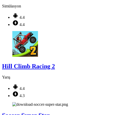
Simülasyon
4.4
4.4
Hill Climb Racing 2
Yarış
4.4
4.3