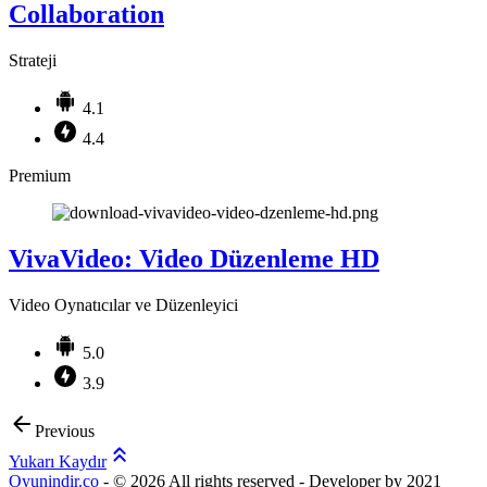
Collaboration
Strateji
4.1
4.4
Premium
VivaVideo: Video Düzenleme HD
Video Oynatıcılar ve Düzenleyici
5.0
3.9
Previous
Yukarı Kaydır
Oyunindir.co
- ©
2026 All rights reserved - Developer by 2021