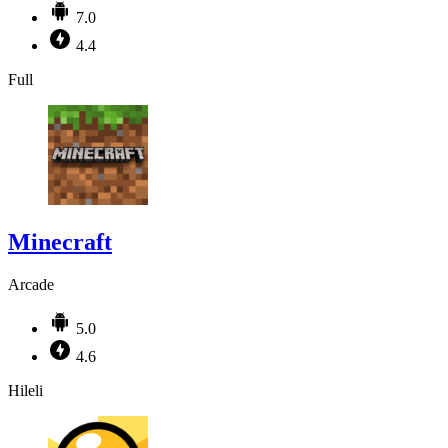
7.0
4.4
Full
Minecraft
Arcade
5.0
4.6
Hileli