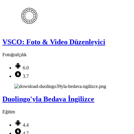
VSCO: Foto & Video Düzenleyici
Fotoğrafçılık
6.0
3.7
Duolingo'yla Bedava İngilizce
Eğitim
4.4
4.7