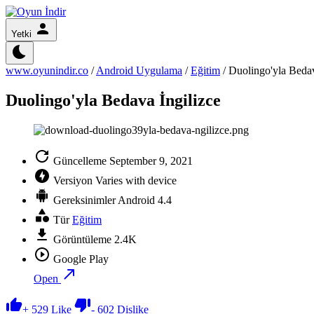
Yetki
www.oyunindir.co
/
Android Uygulama
/
Eğitim
/
Duolingo'yla Bedav
Duolingo'yla Bedava İngilizce
Güncelleme
September 9, 2021
Versiyon
Varies with device
Gereksinimler
Android 4.4
Tür
Eğitim
Görüntüleme
2.4K
Google Play
Open
+
529
Like
-
602
Dislike