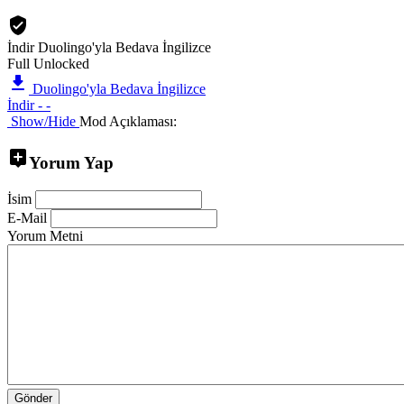
İndir Duolingo'yla Bedava İngilizce
Full Unlocked
Duolingo'yla Bedava İngilizce
İndir - -
Show/Hide
Mod Açıklaması:
Yorum Yap
İsim
E-Mail
Yorum Metni
Gönder