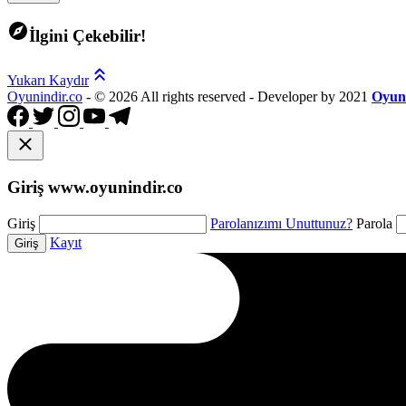
İlgini Çekebilir!
Yukarı Kaydır
Oyunindir.co
- ©
2026 All rights reserved - Developer by 2021
Oyun
Giriş www.oyunindir.co
Giriş
Parolanızımı Unuttunuz?
Parola
Kayıt
Giriş