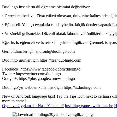
Duolingo İnsanların dil öğrenme biçimini değiştiriyor.
• Gerçekten bedava. Fiyat etiketi olmayan, üniversite kalitesinde eğiti
• Eğlenceli. Yanlış cevaplarla can kaybedin, küçük dersler yaparak ileri 
• Ve sürekli gelişmekte. Düzenli olarak laboratuvar önlüklerimizi giyip
Eğer hızlı, eğlenceli ve ücretsiz bir şekilde İngilizce öğrenmek istiyor
Geri bildirimler için
android@duolingo.com
Duolingo ürünleri için https://gear.duolingo.com
Facebook: https://www.facebook.com/duolingo
Twitter: https://twitter.com/duolingo
Google+: https://plus.google.com/+duolingo
Duolingo’yu webden kullanmak için https://tr.duolingo.com
New on Android: language tips! Tap the Tips icon next to certain skil
more to come!
Oyun ve Uyglamalar Nasıl Yüklenir?
Installing games with a cache
H